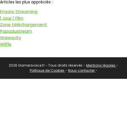
Articles les plus appréciés :
Empire Streaming
1 Jour 1 Film
Zone téléchargement
Papadustream
Wawacity
Wilflix
2026 Gamerzvoice.fr - Tous droits réservés -
Mentions légales
-
Politique de Cookies
-
Nous contacter
-