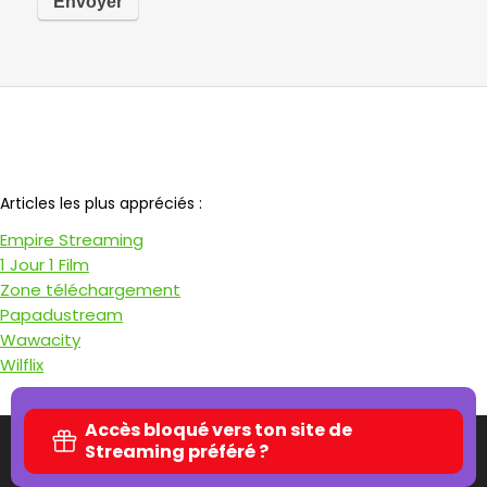
Notre partenaire
Articles les plus appréciés :
Empire Streaming
1 Jour 1 Film
Zone téléchargement
Papadustream
Wawacity
Wilflix
Accès bloqué vers ton site de
2026 Gamerzvoice.fr - Tous droits réservés -
Mentions légales
-
Streaming préféré ?
Politique de Cookies
-
Nous contacter
-