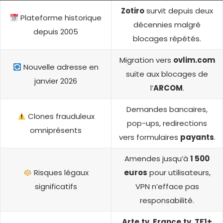
Zotiro
survit depuis deux
Plateforme historique
décennies malgré
depuis 2005
blocages répétés.
Migration vers
ovlim.com
Nouvelle adresse en
suite aux blocages de
janvier 2026
l’
ARCOM
.
Demandes bancaires,
Clones frauduleux
pop-ups, redirections
omniprésents
vers formulaires
payants
.
Amendes jusqu’à
1 500
Risques légaux
euros
pour utilisateurs,
significatifs
VPN n’efface pas
responsabilité.
Arte.tv
,
France.tv
,
TF1+