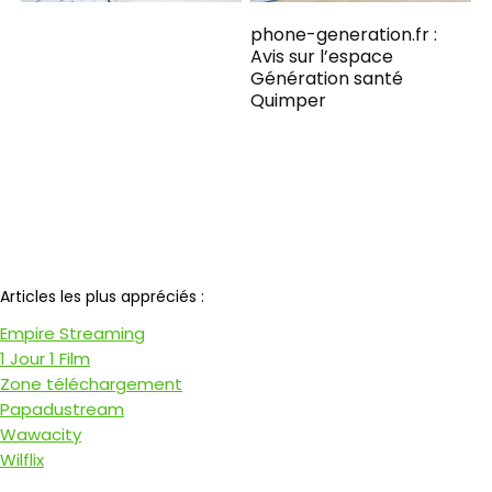
phone-generation.fr​ :
Avis sur l’espace
Génération santé
Quimper
Notre partenaire
Articles les plus appréciés :
Empire Streaming
1 Jour 1 Film
Zone téléchargement
Papadustream
Wawacity
Wilflix