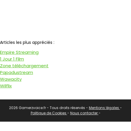
Notre partenaire
Articles les plus appréciés :
Empire Streaming
1 Jour 1 Film
Zone téléchargement
Papadustream
Wawacity
Wilflix
2026 Gamerzvoice.fr - Tous droits réservés -
Mentions légales
-
Politique de Cookies
-
Nous contacter
-