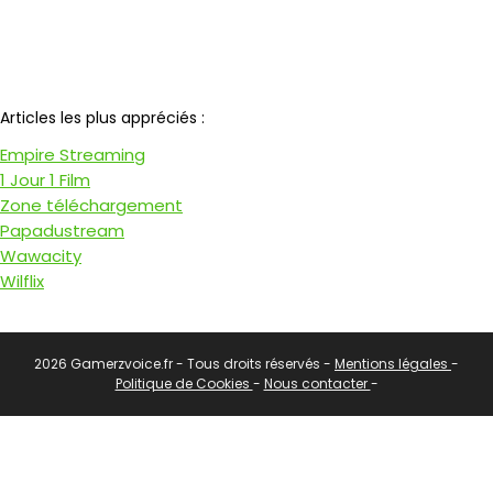
Notre partenaire
Articles les plus appréciés :
Empire Streaming
1 Jour 1 Film
Zone téléchargement
Papadustream
Wawacity
Wilflix
2026 Gamerzvoice.fr - Tous droits réservés -
Mentions légales
-
Politique de Cookies
-
Nous contacter
-