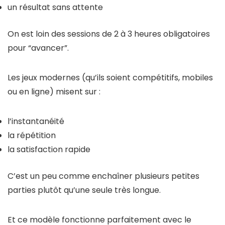
un résultat sans attente
On est loin des sessions de 2 à 3 heures obligatoires
pour “avancer”.
Les jeux modernes (qu’ils soient compétitifs, mobiles
ou en ligne) misent sur :
l’instantanéité
la répétition
la satisfaction rapide
C’est un peu comme enchaîner plusieurs petites
parties plutôt qu’une seule très longue.
Et ce modèle fonctionne parfaitement avec le