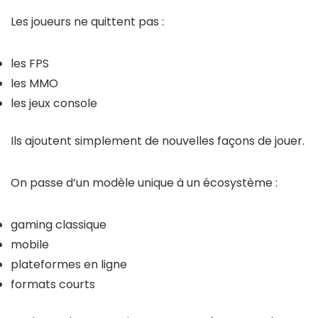
Les joueurs ne quittent pas :
les FPS
les MMO
les jeux console
Ils ajoutent simplement de nouvelles façons de jouer.
On passe d’un modèle unique à un écosystème :
gaming classique
mobile
plateformes en ligne
formats courts