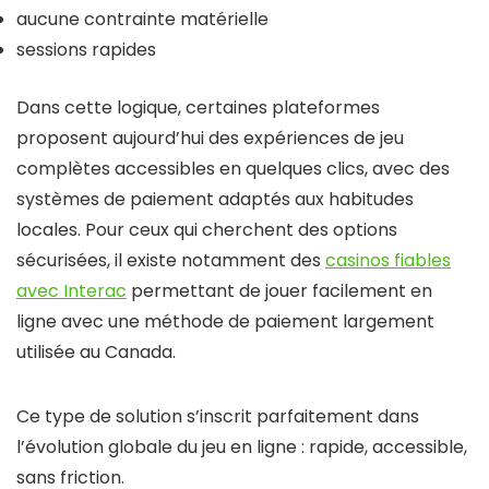
aucune contrainte matérielle
sessions rapides
Dans cette logique, certaines plateformes
proposent aujourd’hui des expériences de jeu
complètes accessibles en quelques clics, avec des
systèmes de paiement adaptés aux habitudes
locales. Pour ceux qui cherchent des options
sécurisées, il existe notamment des
casinos fiables
avec Interac
permettant de jouer facilement en
ligne avec une méthode de paiement largement
utilisée au Canada.
Ce type de solution s’inscrit parfaitement dans
l’évolution globale du jeu en ligne : rapide, accessible,
sans friction.