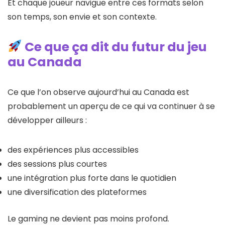
Et chaque joueur navigue entre ces formats selon
son temps, son envie et son contexte.
Ce que ça dit du futur du jeu
au Canada
Ce que l’on observe aujourd’hui au Canada est
probablement un aperçu de ce qui va continuer à se
développer ailleurs :
des expériences plus accessibles
des sessions plus courtes
une intégration plus forte dans le quotidien
une diversification des plateformes
Le gaming ne devient pas moins profond.