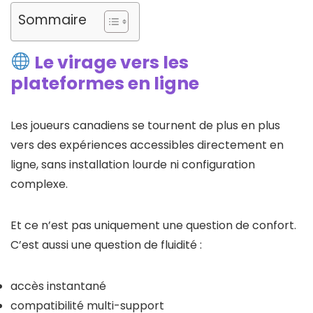
Sommaire
Le virage vers les
plateformes en ligne
Les joueurs canadiens se tournent de plus en plus
vers des expériences accessibles directement en
ligne, sans installation lourde ni configuration
complexe.
Et ce n’est pas uniquement une question de confort.
C’est aussi une question de fluidité :
accès instantané
compatibilité multi-support