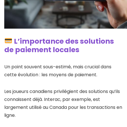
L’importance des solutions
de paiement locales
Un point souvent sous-estimé, mais crucial dans
cette évolution : les moyens de paiement.
Les joueurs canadiens privilégient des solutions qu’ils
connaissent déjà. Interac, par exemple, est
largement utilisé au Canada pour les transactions en
ligne.