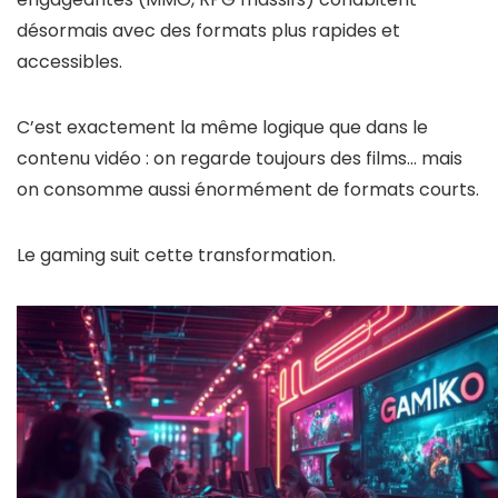
désormais avec des formats plus rapides et
accessibles.
C’est exactement la même logique que dans le
contenu vidéo : on regarde toujours des films… mais
on consomme aussi énormément de formats courts.
Le gaming suit cette transformation.