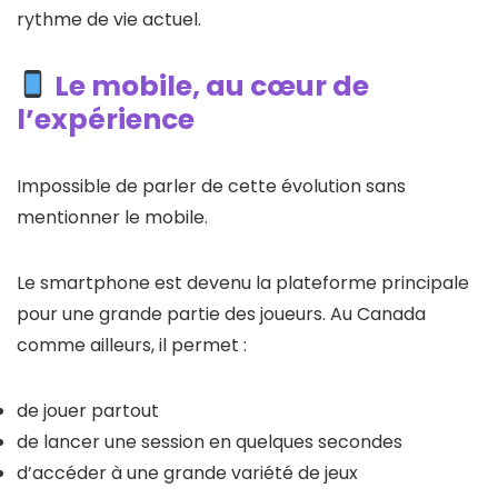
rythme de vie actuel.
Le mobile, au cœur de
l’expérience
Impossible de parler de cette évolution sans
mentionner le mobile.
Le smartphone est devenu la plateforme principale
pour une grande partie des joueurs. Au Canada
comme ailleurs, il permet :
de jouer partout
de lancer une session en quelques secondes
d’accéder à une grande variété de jeux