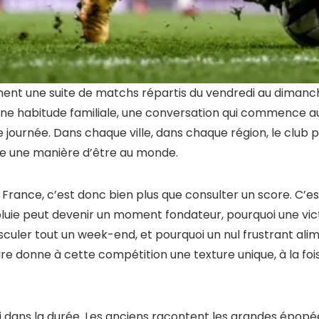
ement une suite de matchs répartis du vendredi au dimanc
 une habitude familiale, une conversation qui commence a
e journée. Dans chaque ville, dans chaque région, le club 
e une manière d’être au monde.
 France, c’est donc bien plus que consulter un score. C’
luie peut devenir un moment fondateur, pourquoi une vic
sculer tout un week-end, et pourquoi un nul frustrant al
aire donne à cette compétition une texture unique, à la fo
si dans la durée. Les anciens racontent les grandes épopée