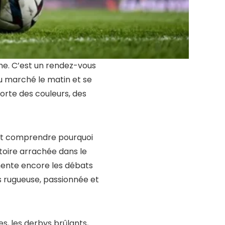
he. C’est un rendez-vous
u marché le matin et se
porte des couleurs, des
est comprendre pourquoi
toire arrachée dans le
imente encore les débats
is rugueuse, passionnée et
s, les derbys brûlants,