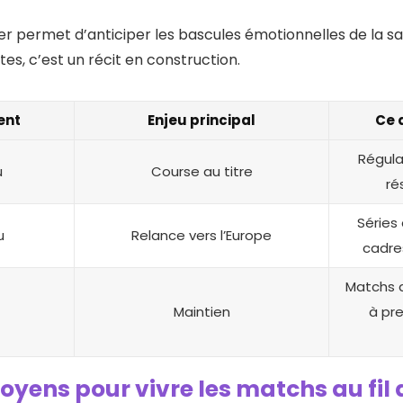
er permet d’anticiper les bascules émotionnelles de la sa
es, c’est un récit en construction.
ent
Enjeu principal
Ce q
Régular
u
Course au titre
ré
Séries
u
Relance vers l’Europe
cadres
Matchs d
Maintien
à pr
oyens pour vivre les matchs au fi