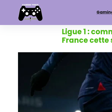
Gamin
Ligue 1 : co
France cette 