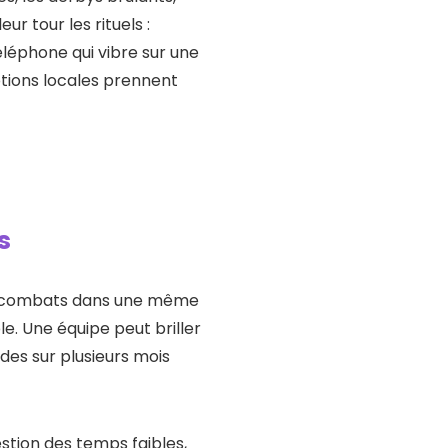
r tour les rituels :
téléphone qui vibre sur une
otions locales prennent
s
urs combats dans une même
le. Une équipe peut briller
des sur plusieurs mois
estion des temps faibles,