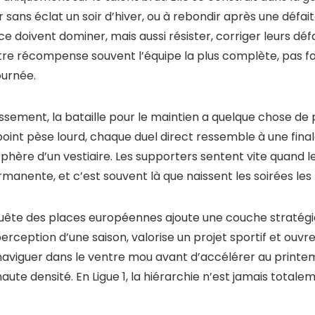
sans éclat un soir d’hiver, ou à rebondir après une défait
ce doivent dominer, mais aussi résister, corriger leurs dé
itre récompense souvent l’équipe la plus complète, pas f
ournée.
assement, la bataille pour le maintien a quelque chose d
int pèse lourd, chaque duel direct ressemble à une finale
hère d’un vestiaire. Les supporters sentent vite quand l
manente, et c’est souvent là que naissent les soirées les 
quête des places européennes ajoute une couche stratégiq
rception d’une saison, valorise un projet sportif et ouvr
aviguer dans le ventre mou avant d’accélérer au printe
aute densité. En Ligue 1, la hiérarchie n’est jamais totalem