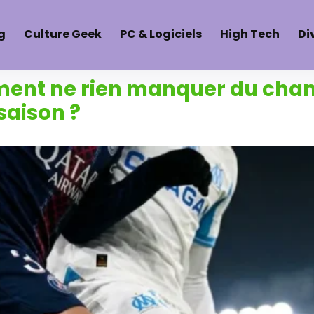
g
Culture Geek
PC & Logiciels
High Tech
Di
mment ne rien manquer du cha
saison ?