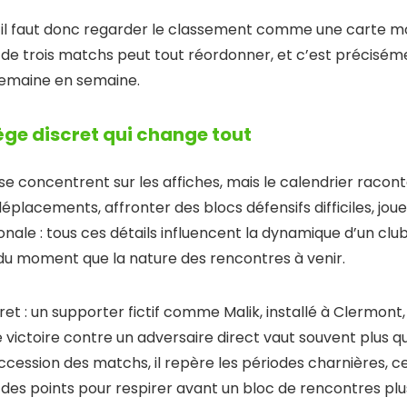
n, il faut donc regarder le classement comme une carte m
ie de trois matchs peut tout réordonner, et c’est préciséme
 semaine en semaine.
iège discret qui change tout
 concentrent sur les affiches, mais le calendrier racont
déplacements, affronter des blocs défensifs difficiles, joue
onale : tous ces détails influencent la dynamique d’un cl
du moment que la nature des rencontres à venir.
et : un supporter fictif comme Malik, installé à Clermont,
ne victoire contre un adversaire direct vaut souvent plus 
ccession des matchs, il repère les périodes charnières, ce
es points pour respirer avant un bloc de rencontres plus