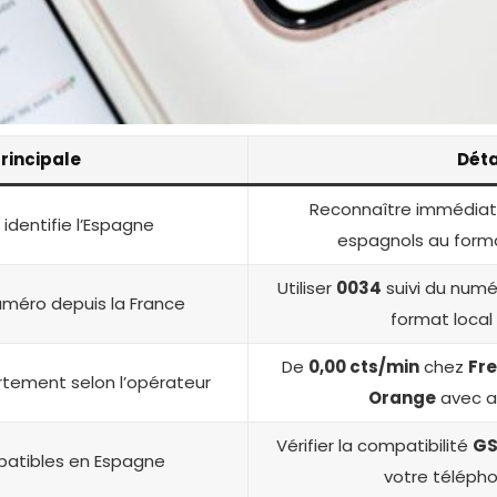
rincipale
Déta
Reconnaître immédia
identifie l’Espagne
espagnols au for
Utiliser
0034
suivi du numér
éro depuis la France
format local
De
0,00 cts/min
chez
Fr
ortement selon l’opérateur
Orange
avec 
Vérifier la compatibilité
GS
atibles en Espagne
votre télépho