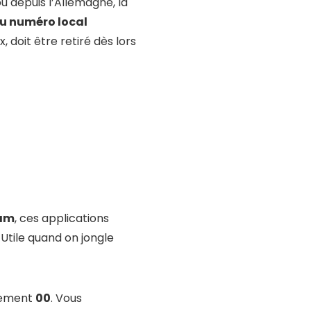
u depuis l’Allemagne, la
du numéro local
, doit être retiré dès lors
am
, ces applications
 Utile quand on jongle
alement
00
. Vous