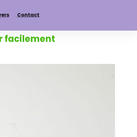
vers
Contact
er facilement