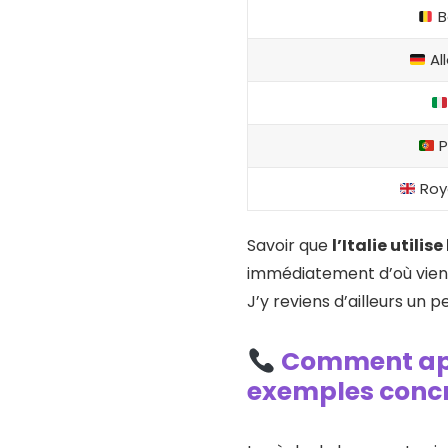
B
Al
P
Roy
Savoir que
l’Italie utilis
immédiatement d’où vient 
J’y reviens d’ailleurs un p
Comment appe
exemples conc