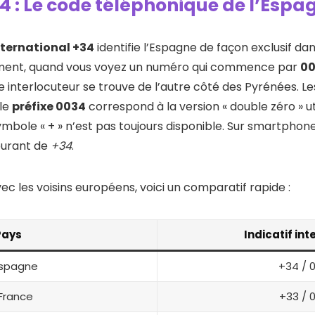
34 : Le code téléphonique de l’Espa
ternational +34
identifie l’Espagne de façon exclusif d
ment, quand vous voyez un numéro qui commence par
0
interlocuteur se trouve de l’autre côté des Pyrénées. Le
 le
préfixe 0034
correspond à la version « double zéro » ut
symbole « + » n’est pas toujours disponible. Sur smartphone,
ourant de
+34
.
c les voisins européens, voici un comparatif rapide :
Pays
Indicatif int
spagne
+34 / 
France
+33 / 