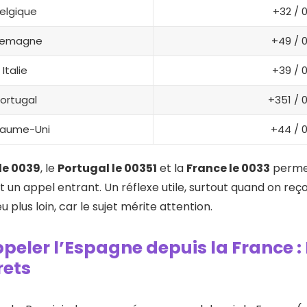
elgique
+32 / 
lemagne
+49 / 
Italie
+39 / 
ortugal
+351 / 
aume-Uni
+44 / 
e le 0039
, le
Portugal le 00351
et la
France le 0033
permet
un appel entrant. Un réflexe utile, surtout quand on reç
eu plus loin, car le sujet mérite attention.
ler l’Espagne depuis la France :
rets