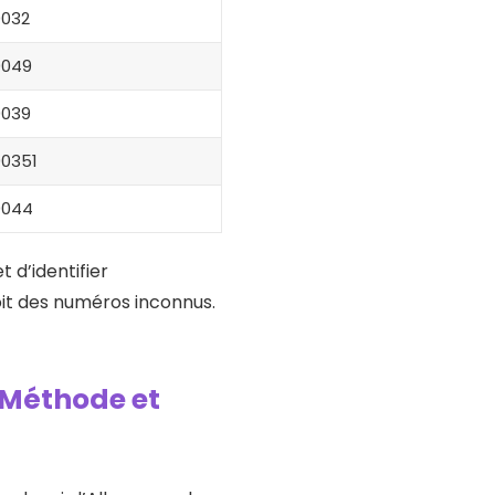
0032
0049
0039
00351
0044
 d’identifier
oit des numéros inconnus.
 Méthode et