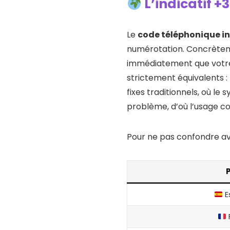
L’indicatif +
Le
code téléphonique in
numérotation. Concrète
immédiatement que votre 
strictement équivalents :
fixes traditionnels, où le 
problème, d’où l’usage c
Pour ne pas confondre ave
E