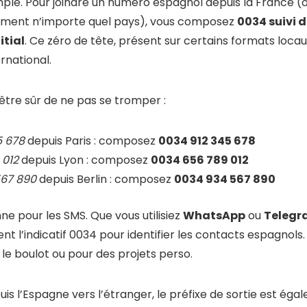
mple. Pour joindre un numéro espagnol depuis la France (o
lement n’importe quel pays), vous composez
0034 suivi 
itial
. Ce zéro de tête, présent sur certains formats locaux
rnational.
tre sûr de ne pas se tromper :
5 678
depuis Paris : composez
0034 912 345 678
 012
depuis Lyon : composez
0034 656 789 012
567 890
depuis Berlin : composez
0034 934 567 890
e pour les SMS. Que vous utilisiez
WhatsApp
ou
Telegr
t l’indicatif 0034 pour identifier les contacts espagnols.
 le boulot ou pour des projets perso.
epuis l’Espagne vers l’étranger, le préfixe de sortie est ég