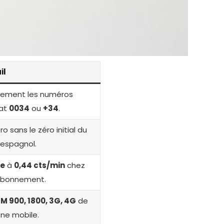
il
tement les numéros
mat
0034
ou
+34
.
o sans le zéro initial du
 espagnol.
ee
à
0,44 cts/min
chez
abonnement.
M 900, 1800, 3G, 4G
de
ne mobile.