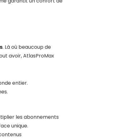
me garantit un confort de
s
. Là où beaucoup de
out avoir, AtlasProMax
nde entier.
mes.
ultiplier les abonnements
face unique.
 contenus