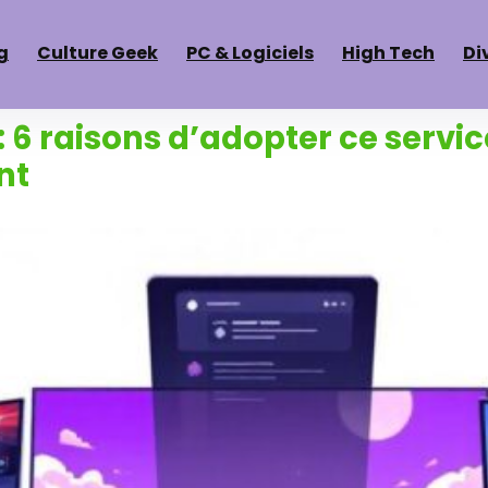
g
Culture Geek
PC & Logiciels
High Tech
Di
 6 raisons d’adopter ce servic
nt