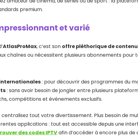
z amateur de cinéma, de séries ou de sport : la platefor
tandards premium.
mpressionnant et varié
d’
AtlasProMax
, c’est son
offre pléthorique de contenu
 aux chaînes ou nécessitent plusieurs abonnements pour t
 internationales
: pour découvrir des programmes du mo
nts
: sans avoir besoin de jongler entre plusieurs platefor
hs, compétitions et événements exclusifs.
s centralisez tout votre divertissement. Plus besoin de m
rentes applications : tout est accessible depuis une inter
trouver des codes IPTV
afin d’accéder à encore plus de