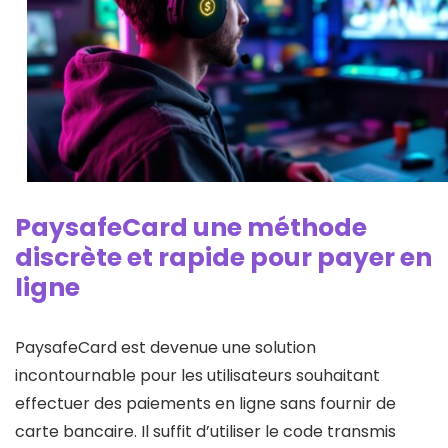
PaysafeCard une méthode
discrète et rapide pour payer en
ligne
PaysafeCard est devenue une solution
incontournable pour les utilisateurs souhaitant
effectuer des paiements en ligne sans fournir de
carte bancaire. Il suffit d’utiliser le code transmis