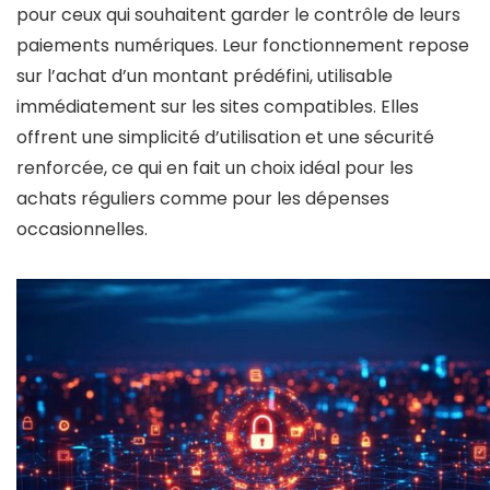
pour ceux qui souhaitent garder le contrôle de leurs
paiements numériques. Leur fonctionnement repose
sur l’achat d’un montant prédéfini, utilisable
immédiatement sur les sites compatibles. Elles
offrent une simplicité d’utilisation et une sécurité
renforcée, ce qui en fait un choix idéal pour les
achats réguliers comme pour les dépenses
occasionnelles.