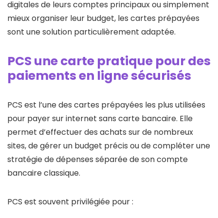
digitales de leurs comptes principaux ou simplement
mieux organiser leur budget, les cartes prépayées
sont une solution particulièrement adaptée.
PCS une carte pratique pour des
paiements en ligne sécurisés
PCS est l’une des cartes prépayées les plus utilisées
pour payer sur internet sans carte bancaire. Elle
permet d’effectuer des achats sur de nombreux
sites, de gérer un budget précis ou de compléter une
stratégie de dépenses séparée de son compte
bancaire classique.
PCS est souvent privilégiée pour :