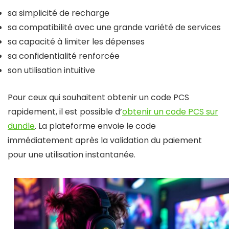
sa simplicité de recharge
sa compatibilité avec une grande variété de services
sa capacité à limiter les dépenses
sa confidentialité renforcée
son utilisation intuitive
Pour ceux qui souhaitent obtenir un code PCS
rapidement, il est possible d’
obtenir un code PCS sur
dundle
. La plateforme envoie le code
immédiatement après la validation du paiement
pour une utilisation instantanée.