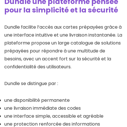
Dundle une plateforme pensée
pour la simplicité et la sécurité
Dundle facilite l’accès aux cartes prépayées grâce à
une interface intuitive et une livraison instantanée. La
plateforme propose un large catalogue de solutions
prépayées pour répondre à une multitude de
besoins, avec un accent fort sur la sécurité et la
confidentialité des utilisateurs.
Dundle se distingue par :
une disponibilité permanente
une livraison immédiate des codes
une interface simple, accessible et agréable
une protection renforcée des informations