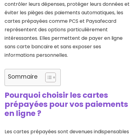
contrôler leurs dépenses, protéger leurs données et
éviter les pièges des paiements automatiques, les
cartes prépayées comme PCS et Paysafecard
représentent des options particulièrement
intéressantes. Elles permettent de payer en ligne
sans carte bancaire et sans exposer ses
informations personnelles.
Sommaire
Pourquoi choisir les cartes
prépayées pour vos paiements
en ligne
?
Les cartes prépayées sont devenues indispensables