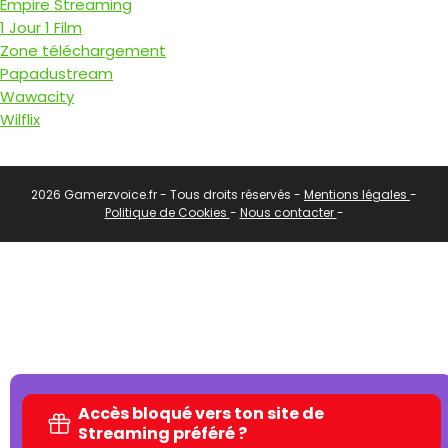
Empire Streaming
1 Jour 1 Film
Zone téléchargement
Papadustream
Wawacity
Wilflix
2026 Gamerzvoice.fr - Tous droits réservés -
Mentions légales
-
Politique de Cookies
-
Nous contacter
-
Accès bloqué vers ton site de
Streaming préféré ?