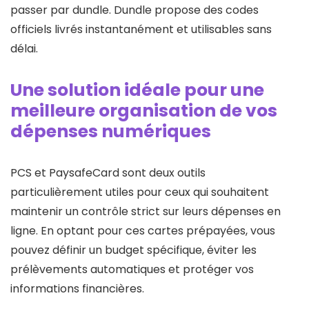
passer par dundle. Dundle propose des codes
officiels livrés instantanément et utilisables sans
délai.
Une solution idéale pour une
meilleure organisation de vos
dépenses numériques
PCS et PaysafeCard sont deux outils
particulièrement utiles pour ceux qui souhaitent
maintenir un contrôle strict sur leurs dépenses en
ligne. En optant pour ces cartes prépayées, vous
pouvez définir un budget spécifique, éviter les
prélèvements automatiques et protéger vos
informations financières.