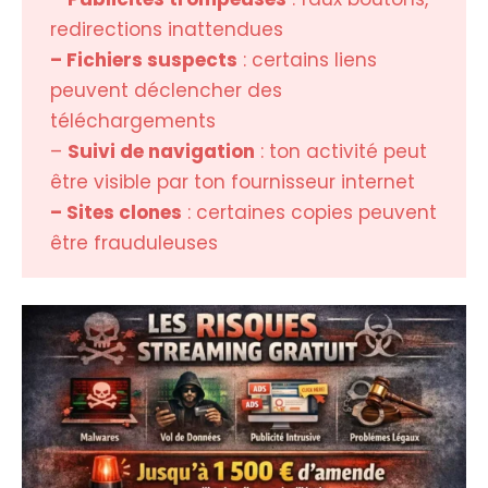
redirections inattendues
– Fichiers suspects
: certains liens
peuvent déclencher des
téléchargements
–
Suivi de navigation
: ton activité peut
être visible par ton fournisseur internet
– Sites clones
: certaines copies peuvent
être frauduleuses