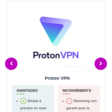
Proton VPN
ANTAGES
INCONVÉNIENTS
AVANTA
Simple à
Streaming non
Dé
rendre en main
garanti avec la
sites d