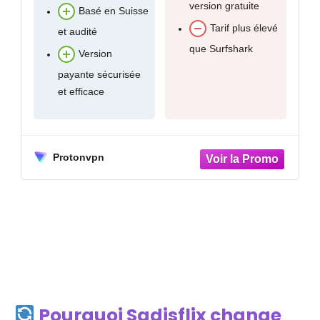
version gratuite
à 1,99€
Basé en Suisse
Tarif plus élevé
Tr
t audité
que Surfshark
rapport 
Version
ayante sécurisée
t efficace
Contou
géoblo
efficac
militaire
otonvpn
Co
simulta
illimitée
Surfsha
Pourquoi Sadisflix change