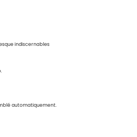
resque indiscernables
.
ssemblé automatiquement.