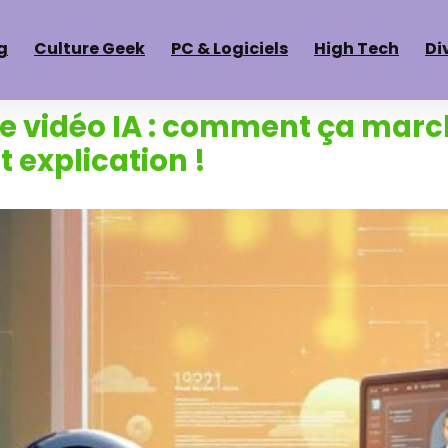
g
Culture Geek
PC & Logiciels
High Tech
Di
e vidéo IA : comment ça marc
 explication !